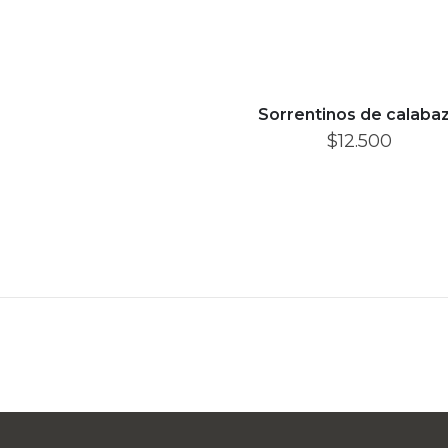
Sorrentinos de calaba
$
12.500