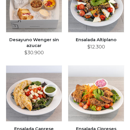
Desayuno Wenger sin
Ensalada Altiplano
azucar
$
12.300
$
30.900
Ensalada Caprese
Ensalada Cipreses