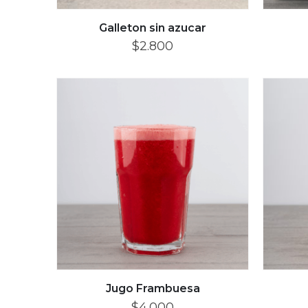
Galleton sin azucar
$
2.800
Jugo Frambuesa
$
4.000