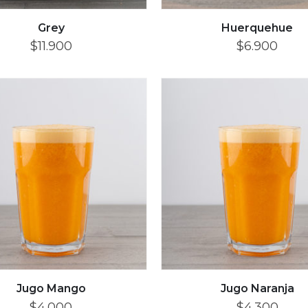
Grey
Huerquehue
$
11.900
$
6.900
Jugo Mango
Jugo Naranja
$
4.000
$
4.300