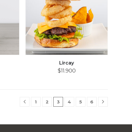
Lircay
$
11.900
1
2
3
4
5
6