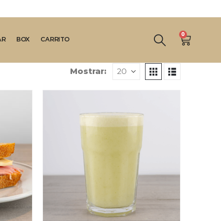
0
AR
BOX
CARRITO
Mostrar: