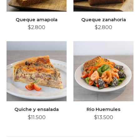
Queque amapola
Queque zanahoria
$
2.800
$
2.800
Quiche y ensalada
Rio Huemules
$
11.500
$
13.500