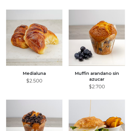
Medialuna
Muffin arandano sin
azucar
$
2.500
$
2.700