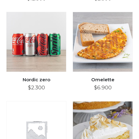
Nordic zero
Omelette
$
2.300
$
6.900