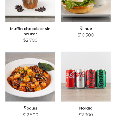
Muffin chocolate sin
Ñilhue
azucar
$
10.500
$
2.700
Ñoquis
Nordic
$
12.500
$
2.300