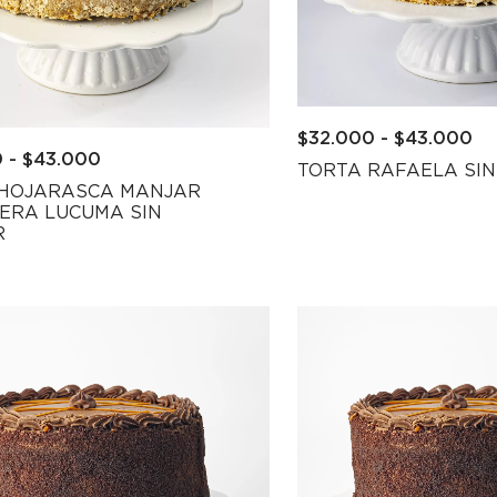
$
32.000
-
$
43.000
0
-
$
43.000
TORTA RAFAELA SI
 HOJARASCA MANJAR
ERA LUCUMA SIN
R