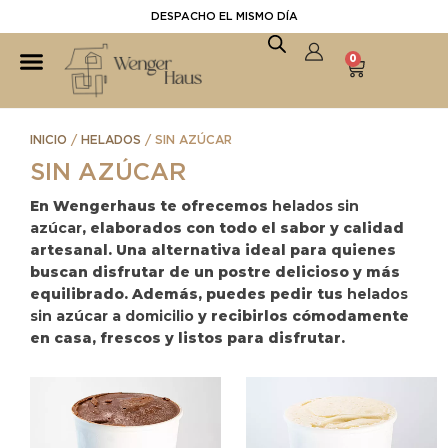
DESPACHO EL MISMO DÍA
0
INICIO
/
HELADOS
/ SIN AZÚCAR
SIN AZÚCAR
En Wengerhaus te ofrecemos
helados sin
azúcar
, elaborados con todo el sabor y calidad
artesanal. Una alternativa ideal para quienes
buscan disfrutar de un postre delicioso y más
equilibrado. Además, puedes pedir tus
helados
sin azúcar a domicilio
y recibirlos cómodamente
en casa, frescos y listos para disfrutar.