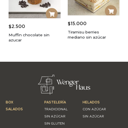
$
15.000
$
2.500
Tiramisu berries
Muffin chocolate sin
mediano sin azúcar
azucar
BOX
PASTELERÍA
HELADOS
SALADOS
TRADICIONAL
CON AZÚCAR
SIN AZÚCAR
SIN AZÚCAR
SIN GLUTEN