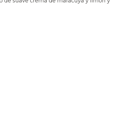
no de suave crema de maracuya y limón y