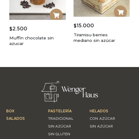
$
15.000
$
2.500
Tiramisu berries
Muffin chocolate sin
mediano sin azúcar
azucar
BOX
PASTELERÍA
HELADOS
SALADOS
TRADICIONAL
CON AZÚCAR
SIN AZÚCAR
SIN AZÚCAR
SIN GLUTEN