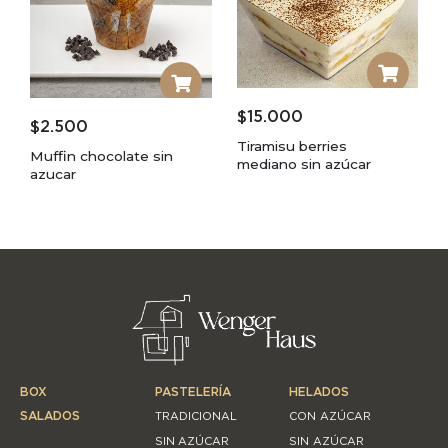
$
15.000
$
2.500
Tiramisu berries
Muffin chocolate sin
mediano sin azúcar
azucar
BOX
PASTELERÍA
HELADOS
SALADOS
TRADICIONAL
CON AZÚCAR
SIN AZÚCAR
SIN AZÚCAR