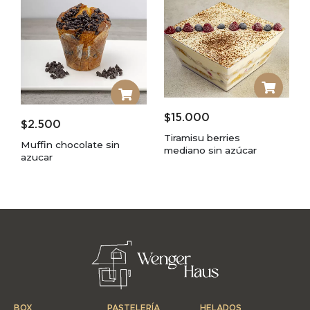
$
15.000
$
2.500
Tiramisu berries
Muffin chocolate sin
mediano sin azúcar
azucar
BOX
PASTELERÍA
HELADOS