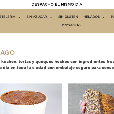
DESPACHO EL MISMO DÍA
STELERÍA
SIN AZÚCAR
SIN GLUTEN
HELADOS
P
MAYORISTA
IAGO
e kuchen, tortas y queques hechos con ingredientes fres
o día en toda la ciudad con embalaje seguro para conse