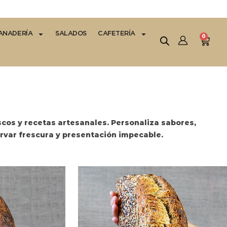
ANADERÍA
SALADOS
CAFETERÍA
0
cos y recetas artesanales. Personaliza sabores,
rvar frescura y presentación impecable.